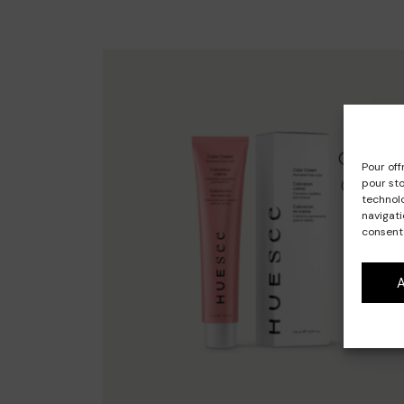
Pour off
pour sto
technol
navigati
consente