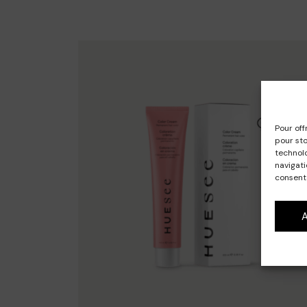
Pour off
pour sto
technol
navigati
consente