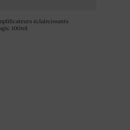
plificateurs éclaircissants
gic 100ml