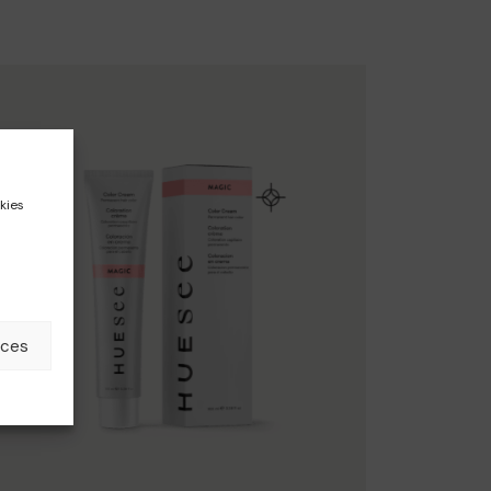
kies
nces