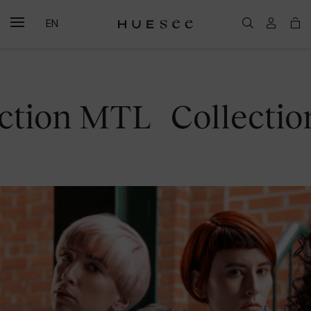
EN
on MTL
Collection M