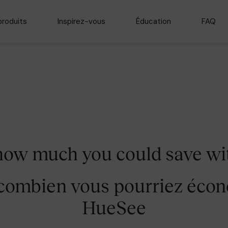
produits
Inspirez-vous
Éducation
FAQ
how much you could save w
combien vous pourriez écon
HueSee