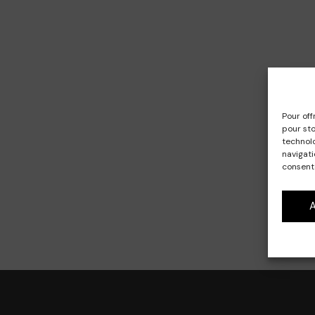
Pour off
pour sto
technol
navigati
consente