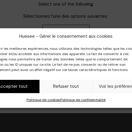
Select one of the following:
Sélectionnez l’une des options suivantes :
Permanent
Huesee - Gérer le consentement aux cookies
rir les meilleures expériences, nous utilisons des technologies telles que les coo
Demi-permanent
cker et/ou accéder aux informations des appareils. Le fait de consentir à ces
ogies nous permettra de traiter des données telles que le comportement de
on ou les ID uniques sur ce site. Le fait de ne pas consentir ou de retirer son
ment peut avoir un effet négatif sur certaines caractéristiques et fonctions.
Accepter tout
Refuser tout
Voir les préfére
Politique de cookies
Politique de confidentialité