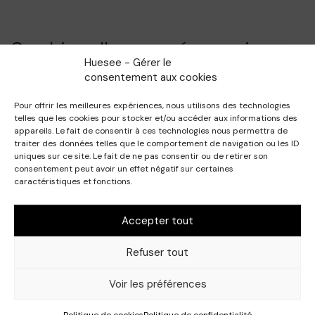
Combien allez-vous économiser
Huesee - Gérer le
avec HueSee?
consentement aux cookies
Répondez à quelques questions simples
Pour offrir les meilleures expériences, nous utilisons des technologies
pour découvrir les économies
telles que les cookies pour stocker et/ou accéder aux informations des
potentielles avec HueSee. C’est un
appareils. Le fait de consentir à ces technologies nous permettra de
traiter des données telles que le comportement de navigation ou les ID
moyen facile de voir comment le choix de
uniques sur ce site. Le fait de ne pas consentir ou de retirer son
nos produits peut vous faire économiser
consentement peut avoir un effet négatif sur certaines
caractéristiques et fonctions.
de l’argent.
Vous êtes prêt à le découvrir? Répondez
au quiz dès maintenant!
Accepter tout
Refuser tout
Les coûts présentés sur cette page ont été calculés pour
Voir les préférences
un mélange colorant de 60 ml et une année de 52 semaines.
Ils ont aussi été calculés à partir des réponses que tu as
Politique de cookies
Politique de confidentialité