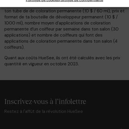
fournies dans le questionnaire: Ratio 1 : 2, prix et format de
ton tube de de coloration permanente (10 $ / 60 ml), prix et
format de ta bouteille de développeur permanent (10 $ /
1000 ml), nombre moyen d’applications de coloration
permanente d’un coiffeur par semaine dans ton salon (30
applications) et nombre de coiffeurs qui font des
applications de coloration permanente dans ton salon (4
coiffeurs).
Quant aux coûts HueSee, ils ont été calculés avec les prix
quantité en vigueur en octobre 2023.
Inscrivez-vous à l’infolettre
Restez à l'affût de la révolution HueSee