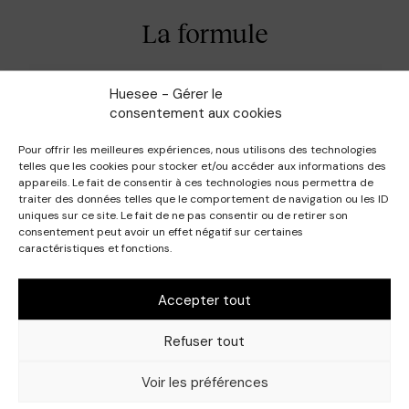
La formule
Racine
: Appliquez la coloration demi-permanente
Huesee - Gérer le
HueSee
4.12 (4Av)
avec un développeur de
3.5
consentement aux cookies
VOL
pour créer une base profonde et
sophistiquée.
Pour offrir les meilleures expériences, nous utilisons des technologies
telles que les cookies pour stocker et/ou accéder aux informations des
Mi-Longueur
: Utilisez la teinte
8.13 (8Ag)
avec un
appareils. Le fait de consentir à ces technologies nous permettra de
développeur de
3.5 VOL
pour adoucir les
traiter des données telles que le comportement de navigation ou les ID
uniques sur ce site. Le fait de ne pas consentir ou de retirer son
longueurs avec des nuances subtiles de greige.
consentement peut avoir un effet négatif sur certaines
caractéristiques et fonctions.
Mèches
: Appliquez la couleur HueSee
10.13
(10Ag)
avec un développeur de
3.5 VOL
pour des
Accepter tout
touches de lumière et de contraste sur les mèches,
accentuant l’effet chic et naturel.
Refuser tout
Voir les préférences
VOIR LES PRODUITS HUESEE